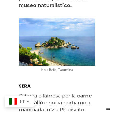
museo naturalistico.
Isola Bella, Taormina
SERA
Catania è famosa per la
carne
IT
di cavallo
e noi vi portiamo a
mangiarla in via Plebiscito.