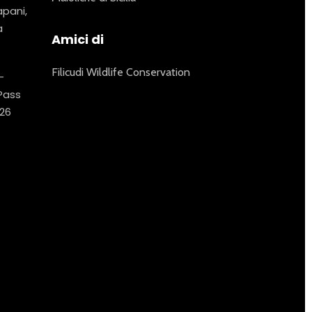
apani,
a
Amici di
Filicudi Wildlife Conservation
–
 Pass
26