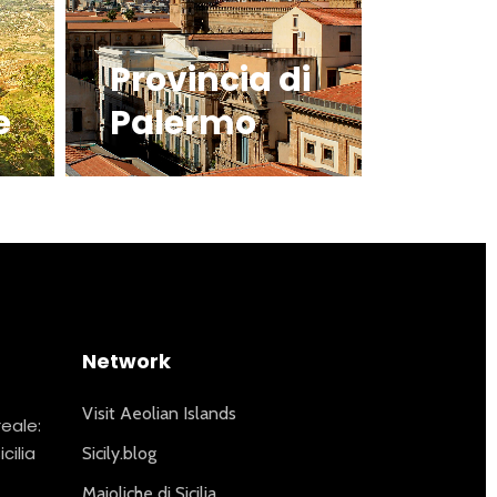
Provincia di
e
Palermo
Network
Visit Aeolian Islands
reale:
icilia
Sicily.blog
Maioliche di Sicilia