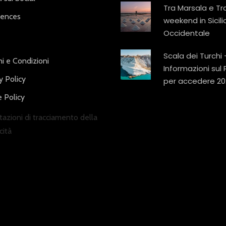
Tra Marsala e Tr
iences
weekend in Sicili
Occidentale
Scala dei Turchi 
i e Condizioni
Informazioni sul
y Policy
per accedere 20
 Policy
azioni di tracciamento della
cità