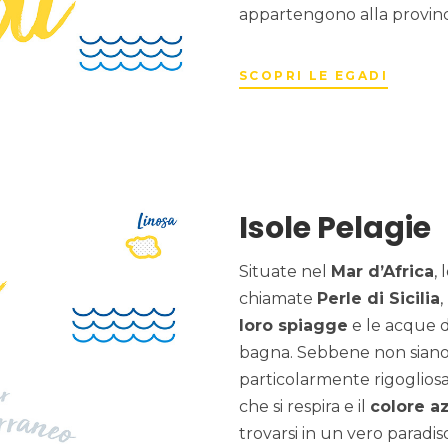
appartengono alla provinc
SCOPRI LE EGADI
Isole Pelagie
Situate nel
Mar d’Africa
, 
chiamate
Perle di Sicilia
loro spiagge
e le acque d
bagna. Sebbene non siano
particolarmente rigogliosa
che si respira e il
colore a
trovarsi in un vero paradi