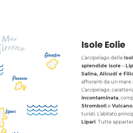
Isole Eolie
L’arcipelago delle
Iso
splendide isole
–
Li
Salina, Alicudi e Fili
affioranti da un mare 
L’arcipelago, caratte
incontaminata
, com
Stromboli
e
Vulcano
turisti. L’abitato pri
Lipari
. Tutte apparte