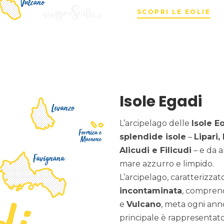
SCOPRI LE EOLIE
Isole Egadi
L’arcipelago delle
Isole Eo
splendide isole
–
Lipari,
Alicudi e Filicudi
– e da a
mare azzurro e limpido.
L’arcipelago, caratterizza
incontaminata
, compre
e
Vulcano
, meta ogni anno 
principale è rappresenta