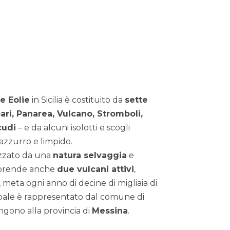
le Eolie
in Sicilia è costituito da
sette
pari, Panarea, Vulcano, Stromboli,
cudi
– e da alcuni isolotti e scogli
azzurro e limpido.
rizzato da una
natura selvaggia
e
prende anche
due vulcani attivi
,
, meta ogni anno di decine di migliaia di
ncipale è rappresentato dal comune di
ngono alla provincia di
Messina
.