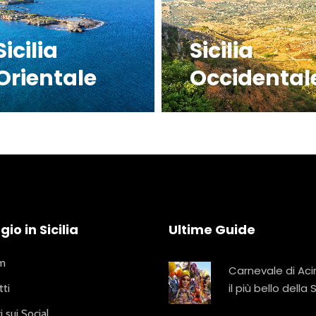
Sicilia
Sicilia
Orientale
Occidental
io in Sicilia
Ultime Guide
am
Carnevale di Aci
il più bello della S
ti
i sui Social