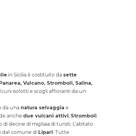
lie
in Sicilia è costituito da
sette
 Panarea, Vulcano, Stromboli, Salina,
lcuni isolotti e scogli affioranti da un
to da una
natura selvaggia
e
nde anche
due vulcani attivi
,
Stromboli
di decine di migliaia di turisti. L’abitato
to dal comune di
Lipari
. Tutte