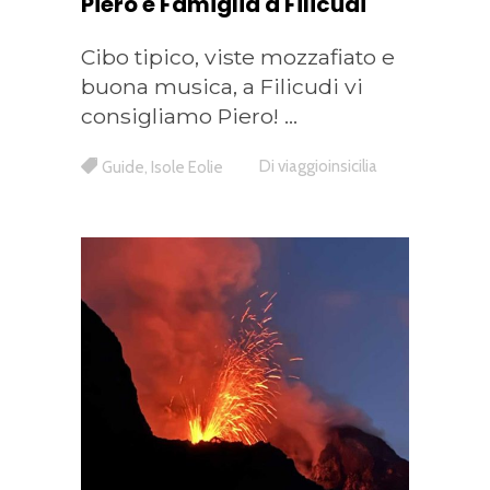
Piero e Famiglia a Filicudi
Cibo tipico, viste mozzafiato e
buona musica, a Filicudi vi
consigliamo Piero!
Di
viaggioinsicilia
Guide
,
Isole Eolie