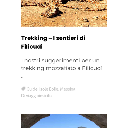
Trekking – I sentieri di
Filicudi
i nostri suggerimenti per un
trekking mozzafiato a Filicudi
Guide
,
Isole Eolie
,
Messina
Di
viaggioinsicilia