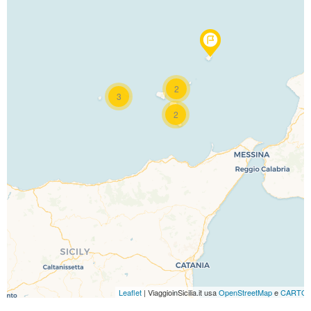
Travelers' Map is loading...
2
If you see this after your page is loaded
3
completely, leafletJS files are missing.
2
Leaflet
| ViaggioinSicilia.it usa
OpenStreetMap
e
CARTO