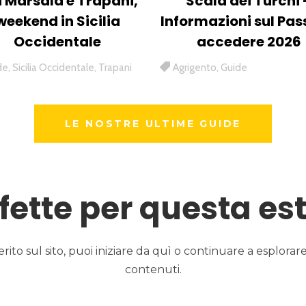
 Marsala e Trapani,
Scala dei Turchi 
weekend in Sicilia
Informazioni sul Pas
Occidentale
accedere 2026
de
,
Sicilia Occidentale
,
Trapani
Agrigento
,
Guide
LE NOSTRE ULTIME GUIDE
fette per questa es
to sul sito, puoi iniziare da quì o continuare a esplorare 
contenuti.