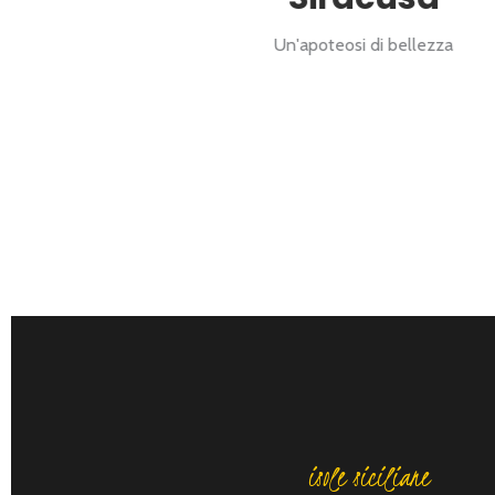
Un'apoteosi di bellezza
isole siciliane