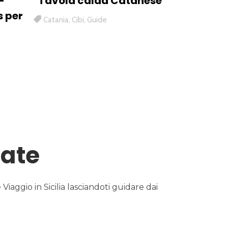
–
Tavola calda Catanese
s per
Catania
,
Cibi
,
Guide
tate
Viaggio in Sicilia lasciandoti guidare dai