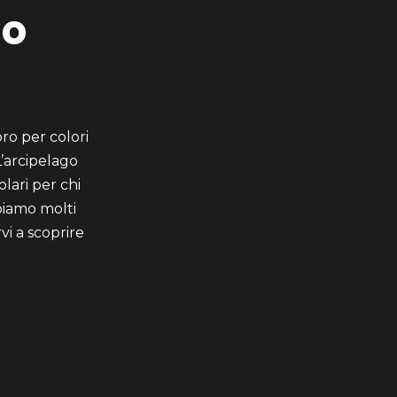
go
oro per colori
L’arcipelago
lari per chi
bbiamo molti
vi a scoprire