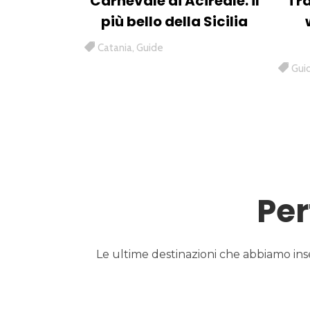
Carnevale di Acireale: il
Tra
più bello della Sicilia
Catania
,
Guide
Gui
Per
Le ultime destinazioni che abbiamo inseri