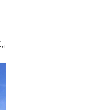
.
eri