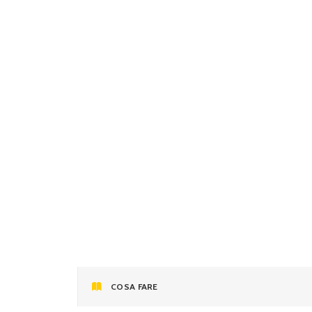
HOME
MAPPA
ESP
Noto
La perla del barocco siciliano
COSA FARE