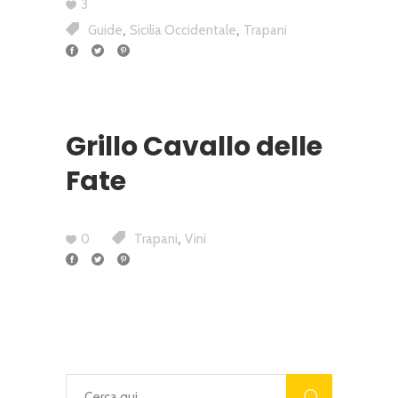
3
,
,
Guide
Sicilia Occidentale
Trapani
Grillo Cavallo delle
Fate
,
0
Trapani
Vini