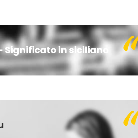
 Significato in siciliano
u