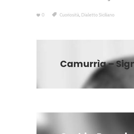
,
0
Cuoriosità
Dialetto Siciliano
Camurrìa – Signi