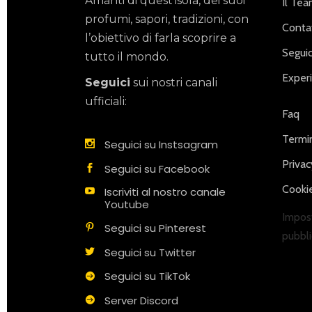
Amanti di quest’isola, dei suoi
Il Te
profumi, sapori, tradizioni, con
Contat
l’obiettivo di farla scoprire a
Seguic
tutto il mondo.
Exper
Seguici
sui nostri canali
ufficiali:
Faq
Termin
Seguici su Instsagram
Privac
Seguici su Facebook
Cookie
Iscriviti al nostro canale
Youtube
Impost
Seguici su Pinterest
pubbli
Seguici su Twitter
Seguici su TikTok
Server Discord