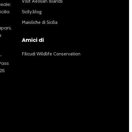
Visit Aeolian Islands
reale:
icilia
Sicily.blog
Maioliche di Sicilia
apani,
a
Amici di
Filicudi Wildlife Conservation
–
 Pass
26