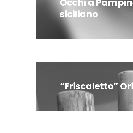
Occhi a Pampine
siciliano
“Friscaletto” Or