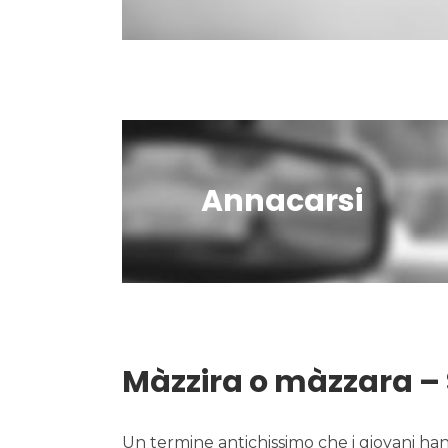
Annacarsi
Màzzira o màzzara – S
Un termine antichissimo che i giovani han