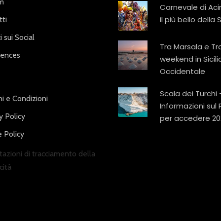
am
Carnevale di Aci
il più bello della S
ti
i sui Social
Tra Marsala e Tr
iences
weekend in Sicili
Occidentale
Scala dei Turchi 
i e Condizioni
Informazioni sul
y Policy
per accedere 20
 Policy
azioni di tracciamento della
cità