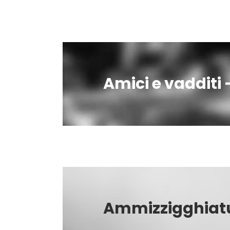
Amici e vadditi –
Ammizzigghiat