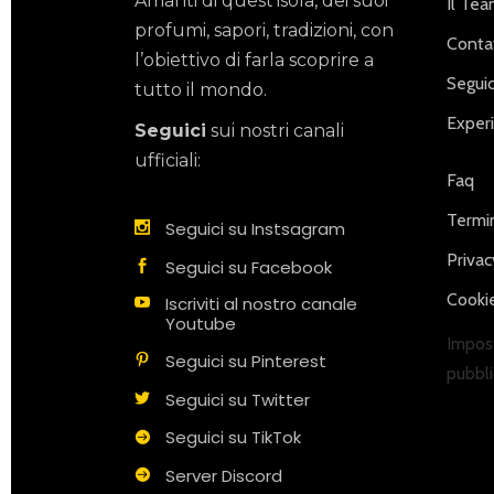
Amanti di quest’isola, dei suoi
Il Te
profumi, sapori, tradizioni, con
Contat
l’obiettivo di farla scoprire a
Seguic
tutto il mondo.
Exper
Seguici
sui nostri canali
ufficiali:
Faq
Termin
Seguici su Instsagram
Privac
Seguici su Facebook
Cookie
Iscriviti al nostro canale
Youtube
Impost
Seguici su Pinterest
pubbli
Seguici su Twitter
Seguici su TikTok
Server Discord