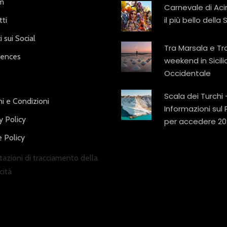
am
Carnevale di Aci
il più bello della S
ti
i sui Social
Tra Marsala e Tr
iences
weekend in Sicili
Occidentale
Scala dei Turchi 
i e Condizioni
Informazioni sul
y Policy
per accedere 20
 Policy
azioni di tracciamento della
cità