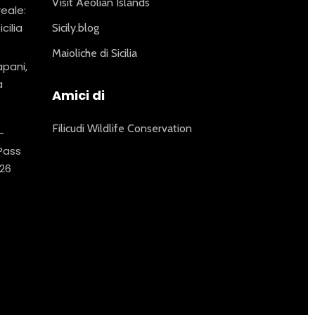
Visit Aeolian Islands
reale:
icilia
Sicily.blog
Maioliche di Sicilia
apani,
a
Amici di
Filicudi Wildlife Conservation
–
 Pass
26