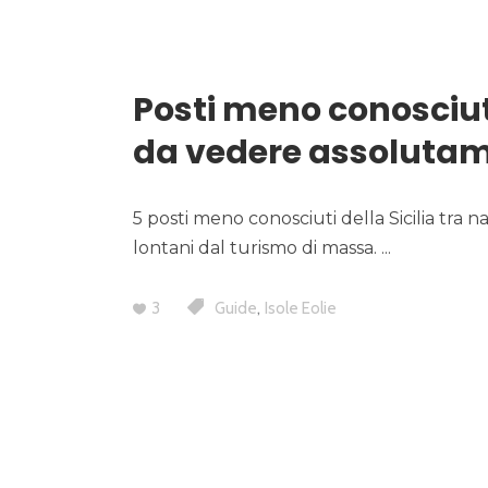
Posti meno conosciuti 
da vedere assoluta
5 posti meno conosciuti della Sicilia tra 
lontani dal turismo di massa.
,
3
Guide
Isole Eolie