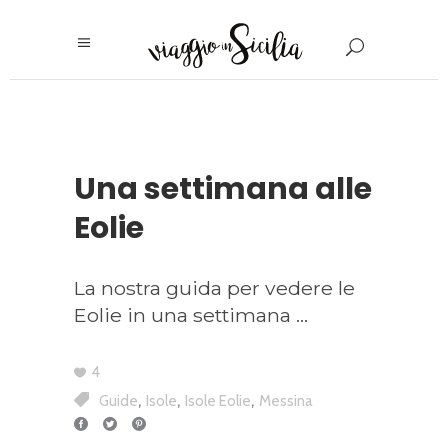
Una settimana alle
Eolie
La nostra guida per vedere le
Eolie in una settimana
4
,
,
,
Guide
Isole
Isole Eolie
Messina