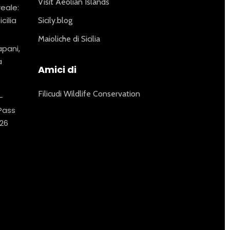
Visit Aeolian Islands
reale:
icilia
Sicily.blog
Maioliche di Sicilia
apani,
a
Amici di
Filicudi Wildlife Conservation
–
 Pass
26