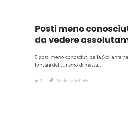
Posti meno conosciuti 
da vedere assoluta
5 posti meno conosciuti della Sicilia tra 
lontani dal turismo di massa.
,
3
Guide
Isole Eolie