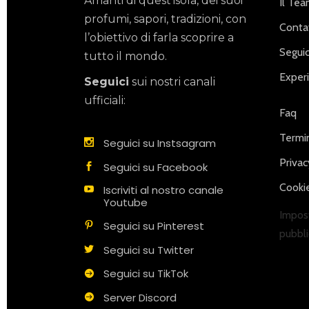
Amanti di quest’isola, dei suoi
Il Te
profumi, sapori, tradizioni, con
Contat
l’obiettivo di farla scoprire a
Seguic
tutto il mondo.
Exper
Seguici
sui nostri canali
ufficiali:
Faq
Termin
Seguici su Instsagram
Privac
Seguici su Facebook
Cookie
Iscriviti al nostro canale
Youtube
Impost
Seguici su Pinterest
pubbli
Seguici su Twitter
Seguici su TikTok
Server Discord