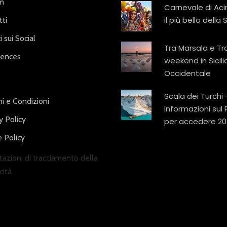
am
Carnevale di Aci
il più bello della S
ti
i sui Social
Tra Marsala e Tr
iences
weekend in Sicili
Occidentale
Scala dei Turchi 
i e Condizioni
Informazioni sul
y Policy
per accedere 20
 Policy
azioni di tracciamento della
cità