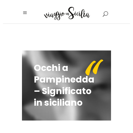
"
Occhi a
Pampinedda
– Significato
in siciliano