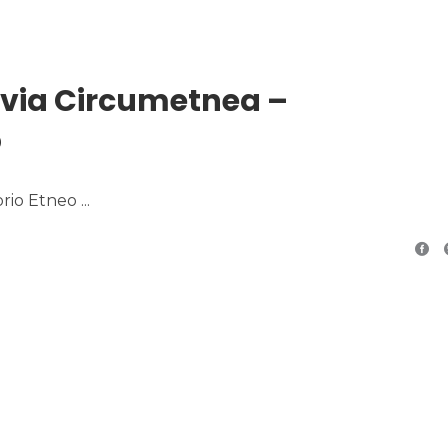
rovia Circumetnea –
5
torio Etneo