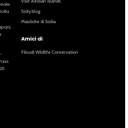
Visit Aeolian Islands
reale:
icilia
Sicily.blog
Maioliche di Sicilia
apani,
a
Amici di
Filicudi Wildlife Conservation
–
 Pass
26