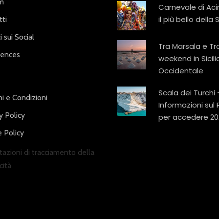
am
Carnevale di Aci
il più bello della S
ti
i sui Social
Tra Marsala e Tr
iences
weekend in Sicili
Occidentale
Scala dei Turchi 
i e Condizioni
Informazioni sul
y Policy
per accedere 20
 Policy
azioni di tracciamento della
cità