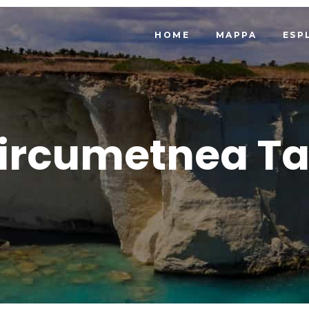
HOME
MAPPA
ESP
ircumetnea T