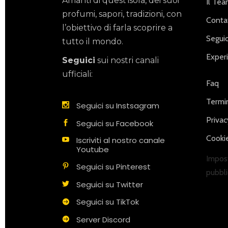
Amanti di quest’isola, dei suoi
Il Te
profumi, sapori, tradizioni, con
Contat
l’obiettivo di farla scoprire a
Seguic
tutto il mondo.
Exper
Seguici
sui nostri canali
ufficiali:
Faq
Termin
Seguici su Instsagram
Privac
Seguici su Facebook
Cookie
Iscriviti al nostro canale
Youtube
Impost
Seguici su Pinterest
pubbli
Seguici su Twitter
Seguici su TikTok
Server Discord