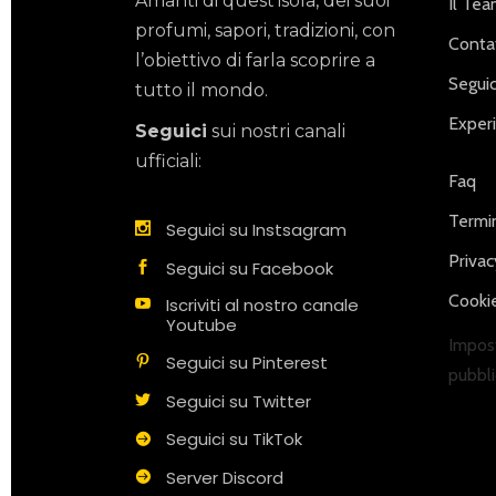
Amanti di quest’isola, dei suoi
Il Te
profumi, sapori, tradizioni, con
Contat
l’obiettivo di farla scoprire a
Seguic
tutto il mondo.
Exper
Seguici
sui nostri canali
ufficiali:
Faq
Termin
Seguici su Instsagram
Privac
Seguici su Facebook
Cookie
Iscriviti al nostro canale
Youtube
Impost
Seguici su Pinterest
pubbli
Seguici su Twitter
Seguici su TikTok
Server Discord