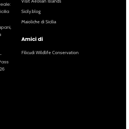
Visit Aeolian Islands
reale:
icilia
Sicily.blog
Maioliche di Sicilia
apani,
a
Amici di
Filicudi Wildlife Conservation
–
 Pass
26