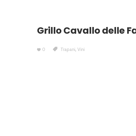
Grillo Cavallo delle F
,
0
Trapani
Vini