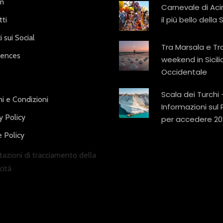
am
Carnevale di Aci
il più bello della S
ti
i sui Social
Tra Marsala e Tr
iences
weekend in Sicili
Occidentale
Scala dei Turchi 
i e Condizioni
Informazioni sul
y Policy
per accedere 20
 Policy
azioni di tracciamento della
cità