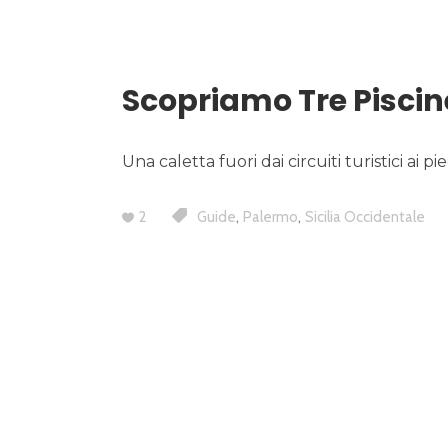
Scopriamo Tre Piscin
Una caletta fuori dai circuiti turistici ai 
,
,
2
Guide
Palermo
Sicilia Occidentale