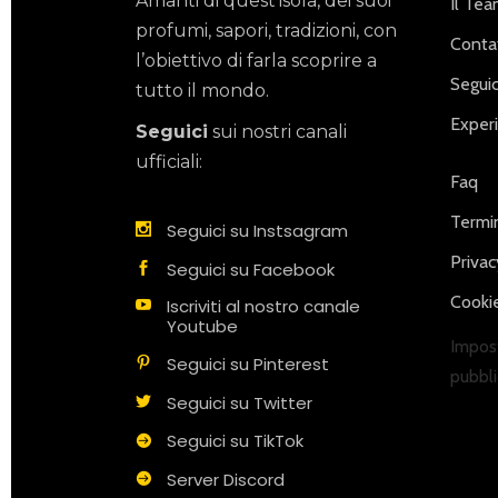
Amanti di quest’isola, dei suoi
Il Te
profumi, sapori, tradizioni, con
Contat
l’obiettivo di farla scoprire a
Seguic
tutto il mondo.
Exper
Seguici
sui nostri canali
ufficiali:
Faq
Termin
Seguici su Instsagram
Privac
Seguici su Facebook
Cookie
Iscriviti al nostro canale
Youtube
Impost
Seguici su Pinterest
pubbli
Seguici su Twitter
Seguici su TikTok
Server Discord