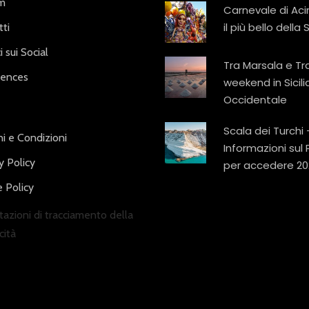
am
Carnevale di Aci
il più bello della S
ti
i sui Social
Tra Marsala e Tr
iences
weekend in Sicili
Occidentale
Scala dei Turchi 
i e Condizioni
Informazioni sul
y Policy
per accedere 20
 Policy
azioni di tracciamento della
cità