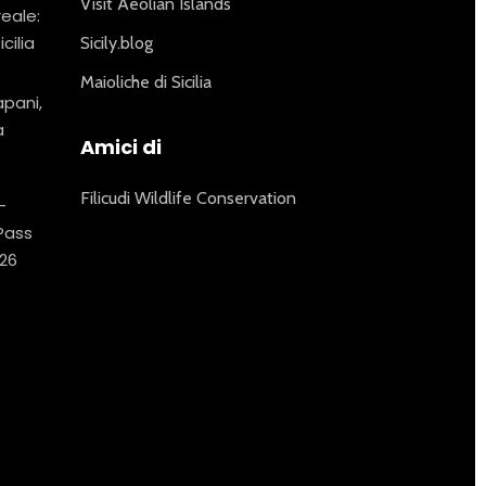
Visit Aeolian Islands
reale:
icilia
Sicily.blog
Maioliche di Sicilia
apani,
a
Amici di
Filicudi Wildlife Conservation
–
 Pass
26