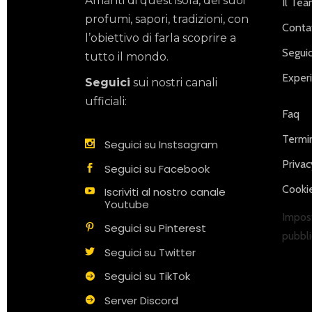
Amanti di quest’isola, dei suoi
Il Te
profumi, sapori, tradizioni, con
Contat
l’obiettivo di farla scoprire a
Seguic
tutto il mondo.
Exper
Seguici
sui nostri canali
ufficiali:
Faq
Termin
Seguici su Instsagram
Privac
Seguici su Facebook
Cookie
Iscriviti al nostro canale
Youtube
Impost
Seguici su Pinterest
pubbli
Seguici su Twitter
Seguici su TikTok
Server Discord