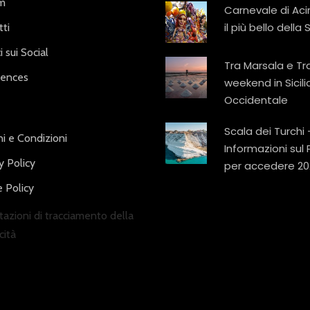
am
Carnevale di Aci
il più bello della S
ti
i sui Social
Tra Marsala e Tr
iences
weekend in Sicili
Occidentale
Scala dei Turchi 
i e Condizioni
Informazioni sul
y Policy
per accedere 20
 Policy
azioni di tracciamento della
cità