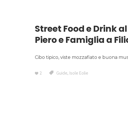
Street Food e Drink a
Piero e Famiglia a Fil
Cibo tipico, viste mozzafiato e buona musi
,
2
Guide
Isole Eolie