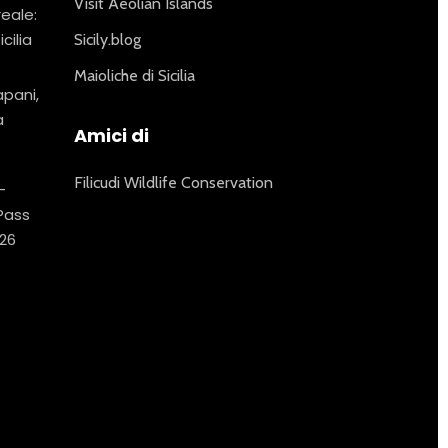
Visit Aeolian Islands
reale:
icilia
Sicily.blog
Maioliche di Sicilia
apani,
a
Amici di
Filicudi Wildlife Conservation
–
 Pass
26