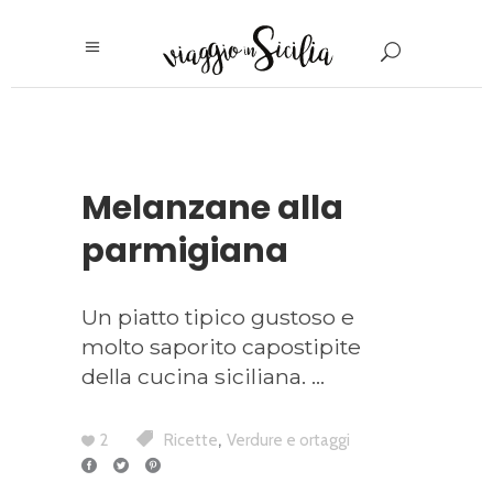
Melanzane alla
parmigiana
Un piatto tipico gustoso e
molto saporito capostipite
della cucina siciliana.
,
2
Ricette
Verdure e ortaggi