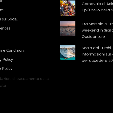
am
Carnevale di Aci
il più bello della S
ti
i sui Social
Tra Marsala e Tr
iences
weekend in Sicili
Occidentale
Scala dei Turchi 
i e Condizioni
Informazioni sul
y Policy
per accedere 20
 Policy
azioni di tracciamento della
cità