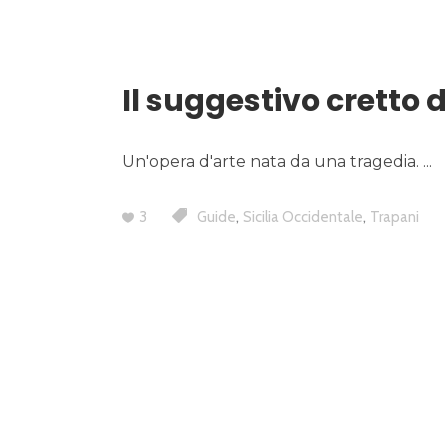
Il suggestivo cretto d
Un'opera d'arte nata da una tragedia.
,
,
3
Guide
Sicilia Occidentale
Trapani