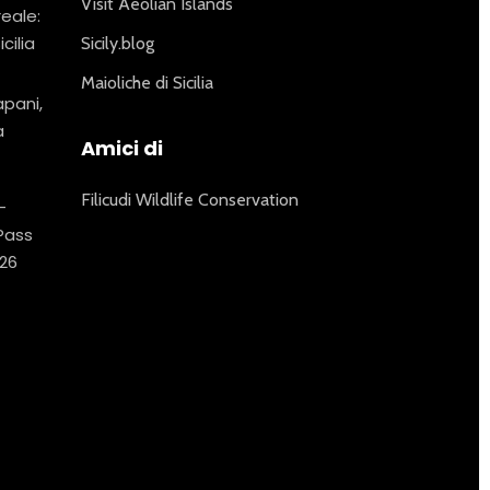
Visit Aeolian Islands
reale:
icilia
Sicily.blog
Maioliche di Sicilia
apani,
a
Amici di
Filicudi Wildlife Conservation
–
 Pass
26