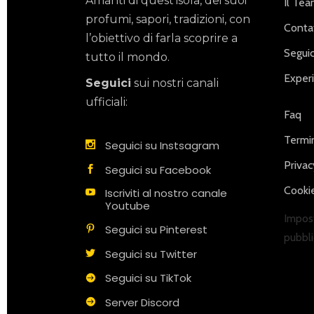
Amanti di quest’isola, dei suoi
Il Te
profumi, sapori, tradizioni, con
Contat
l’obiettivo di farla scoprire a
Seguic
tutto il mondo.
Exper
Seguici
sui nostri canali
ufficiali:
Faq
Termin
Seguici su Instsagram
Privac
Seguici su Facebook
Cookie
Iscriviti al nostro canale
Youtube
Impost
Seguici su Pinterest
pubbli
Seguici su Twitter
Seguici su TikTok
Server Discord