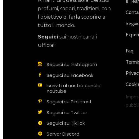
Amanti di quest’isola, dei suoi
Il Te
profumi, sapori, tradizioni, con
Contat
l’obiettivo di farla scoprire a
Seguic
tutto il mondo.
Exper
Seguici
sui nostri canali
ufficiali:
Faq
Termin
Seguici su Instsagram
Privac
Seguici su Facebook
Cookie
Iscriviti al nostro canale
Youtube
Impost
Seguici su Pinterest
pubbli
Seguici su Twitter
Seguici su TikTok
Server Discord