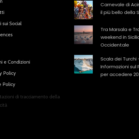
am
Carnevale di Aci
il più bello della S
ti
i sui Social
Tra Marsala e Tr
iences
weekend in Sicili
Occidentale
Scala dei Turchi 
i e Condizioni
Informazioni sul
y Policy
per accedere 20
 Policy
azioni di tracciamento della
cità