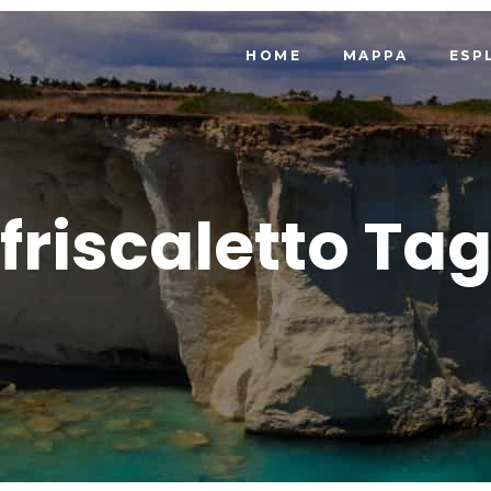
HOME
MAPPA
ESP
friscaletto Ta