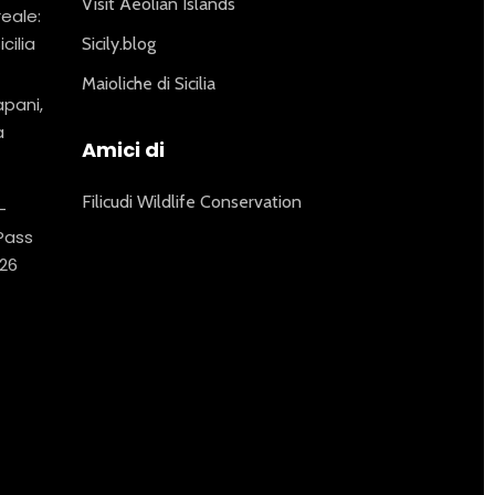
Visit Aeolian Islands
reale:
icilia
Sicily.blog
Maioliche di Sicilia
apani,
a
Amici di
Filicudi Wildlife Conservation
–
 Pass
26