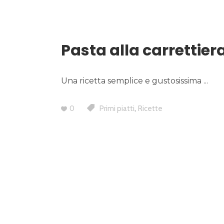
Pasta alla carrettier
Una ricetta semplice e gustosissima
,
0
Primi piatti
Ricette