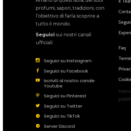
Amanti di quest’isola, dei suoi
Il Te
profumi, sapori, tradizioni, con
Contat
l’obiettivo di farla scoprire a
Seguic
tutto il mondo.
Exper
Seguici
sui nostri canali
ufficiali:
Faq
Termin
Seguici su Instsagram
Privac
Seguici su Facebook
Cookie
Iscriviti al nostro canale
Youtube
Impost
Seguici su Pinterest
pubbli
Seguici su Twitter
Seguici su TikTok
Server Discord