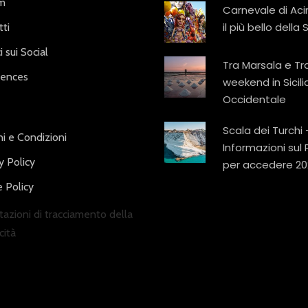
am
Carnevale di Aci
il più bello della S
ti
i sui Social
Tra Marsala e Tr
iences
weekend in Sicili
Occidentale
Scala dei Turchi 
i e Condizioni
Informazioni sul
y Policy
per accedere 20
 Policy
azioni di tracciamento della
cità