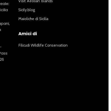
Visit Aeolian Islands
reale:
icilia
Sicily.blog
Maioliche di Sicilia
apani,
a
Amici di
Filicudi Wildlife Conservation
–
 Pass
26