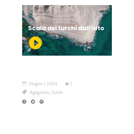
Scala dei turchi dall'alto
Giugno 1, 2024
2
,
Agrigento
Guide