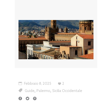
Febbraio 8, 2025
2
,
,
Guide
Palermo
Sicilia Occidentale