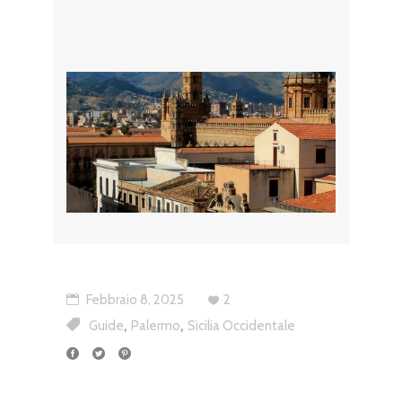
Febbraio 8, 2025
2
,
,
Guide
Palermo
Sicilia Occidentale