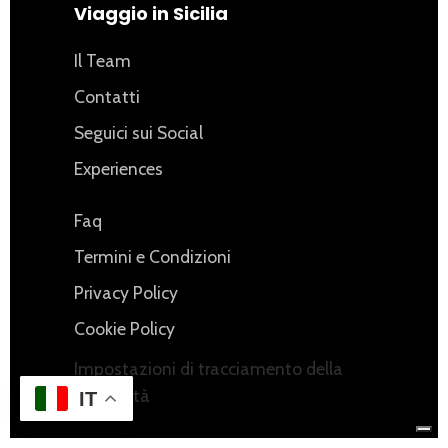
Viaggio in Sicilia
Il Team
Contatti
Seguici sui Social
Experiences
Faq
Termini e Condizioni
Privacy Policy
Cookie Policy
Impostazioni di tracciamento della
pubblicità
IT