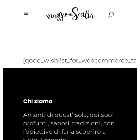
[qode_wishlist_for_woocommerce_tab
Chi siamo
Amanti di quest’isola, dei suoi
profumi, sapori, tradizioni, con
l’obiettivo di farla scoprire a